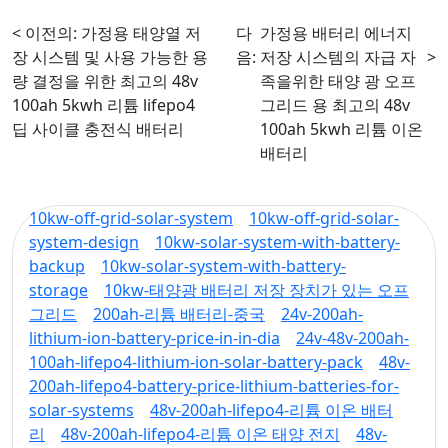
< 이전의:
가정용 태양열 저
다
가정용 배터리 에너지
장 시스템 및 사용 가능한 용
음:
저장 시스템의 자급 자
>
량 결정을 위한 최고의 48v
족을위한 태양 광 오프
100ah 5kwh 리튬 lifepo4
그리드 용 최고의 48v
딥 사이클 충전식 배터리
100ah 5kwh 리튬 이온
배터리
10kw-off-grid-solar-system
10kw-off-grid-solar-
system-design
10kw-solar-system-with-battery-
backup
10kw-solar-system-with-battery-
storage
10kw-태양광 배터리 저장 장치가 있는 오프
그리드
200ah-리튬 배터리-중국
24v-200ah-
lithium-ion-battery-price-in-in-dia
24v-48v-200ah-
100ah-lifepo4-lithium-ion-solar-battery-pack
48v-
200ah-lifepo4-battery-price-lithium-batteries-for-
solar-systems
48v-200ah-lifepo4-리튬 이온 배터
리
48v-200ah-lifepo4-리튬 이온 태양 전지
48v-