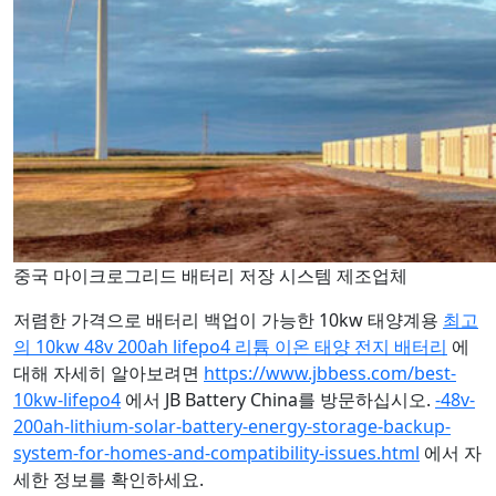
중국 마이크로그리드 배터리 저장 시스템 제조업체
저렴한 가격으로 배터리 백업이 가능한 10kw 태양계용
최고
의 10kw 48v 200ah lifepo4 리튬 이온 태양 전지 배터리
에
대해 자세히 알아보려면
https://www.jbbess.com/best-
10kw-lifepo4
에서 JB Battery China를 방문하십시오.
-48v-
200ah-lithium-solar-battery-energy-storage-backup-
system-for-homes-and-compatibility-issues.html
에서 자
세한 정보를 확인하세요.