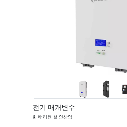
전기 매개변수
화학 리튬 철 인산염