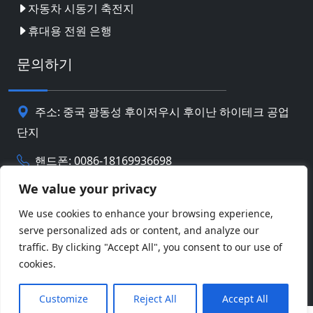
자동차 시동기 축전지
휴대용 전원 은행
문의하기
주소: 중국 광동성 후이저우시 후이난 하이테크 공업
단지
핸드폰: 0086-18169936698
We value your privacy
Email:
info@jbbatterychina.com
We use cookies to enhance your browsing experience,
serve personalized ads or content, and analyze our
개인 정보 정책
traffic. By clicking "Accept All", you consent to our use of
cookies.
© 저작권 2026 혜주 JB 배터리 기술 제한. 판권 소유.
Facebook
Twitter
Pinterest
Line
WeChat
Customize
Reject All
Accept All
LinkedIn
WhatsApp
Share