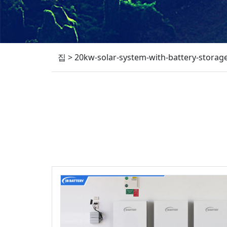
집
>
20kw-solar-system-with-battery-storag