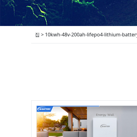
집
>
10kwh-48v-200ah-lifepo4-lithium-batte