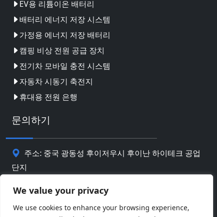
EV용 리튬이온 배터리
배터리 에너지 저장 시스템
가정용 에너지 저장 배터리
캠핑 비상 전원 공급 장치
전기차 모바일 충전 시스템
자동차 시동기 축전지
휴대용 전원 은행
문의하기
주소: 중국 광동성 후이저우시 후이난 하이테크 공업
단지
핸드폰: 0086-18169936698
We value your privacy
We use cookies to enhance your browsing experience,
Email:
info@jbbatterychina.com