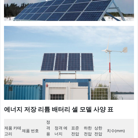
에너지 저장 리튬 배터리 셀 모델 사양 표
정
제품 카테
격
정격 에
표준
하한
상한
제품 번호
치수(mm)
고리
용
너지
전압
전압
전압