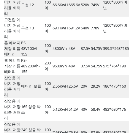
너지 저장
100
1200*800캐비
구성 12
66.6KwH
665.6V
520V
749V
리튬 배터
아
닛
리
고전압 에
너지 저장
100
1200*800캐비
구성 13
69.1KwH
691.2V
540V
778V
리튬 배터
아
닛
리
홈 에너지
PS-
100
저장 리튬
48V100Ah-
4800Wh
48V
37.5V
54.75V
399.5*563*185
아
배터리
15S
홈 에너지
PS-
200
저장 리튬
48V200Ah-
9600Wh
48V
37.5V
54.75V
575*764*190
아
배터리
15S
산업용 에
너지 저장
100
배터리 모듈
2.56KwH
25.6V
20V
29.2V
186*475*160
리튬 배터
아
리
산업용 에
너지 저장
16S 싱글 박
100
5.12KwH
51.2V
40V
58.4V
482*680*176
리튬 배터
스
아
리
산업용 에
너지 저장
24S 싱글 박
100
7.68KwH
76.8V
60V
87.6V
482*680*176