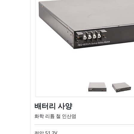
배터리 사양
화학 리튬 철 인산염
전압 51.2V