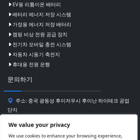
EV용 리튬이온 배터리
배터리 에너지 저장 시스템
가정용 에너지 저장 배터리
캠핑 비상 전원 공급 장치
전기차 모바일 충전 시스템
자동차 시동기 축전지
휴대용 전원 은행
문의하기
주소: 중국 광동성 후이저우시 후이난 하이테크 공업
단지
핸드폰: 0086-18169936698
We value your privacy
We use cookies to enhance your browsing experience,
Email:
info@jbbatterychina.com